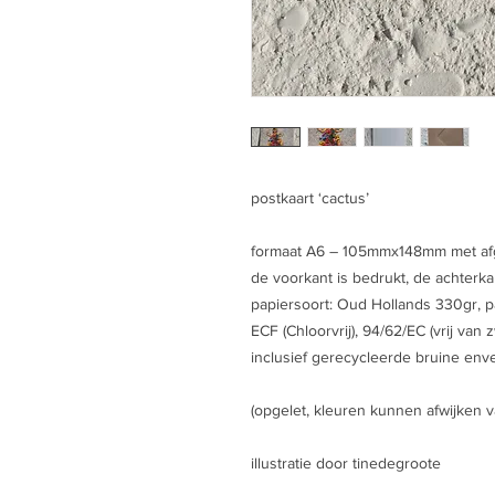
postkaart ‘cactus’
formaat A6 – 105mmx148mm met a
de voorkant is bedrukt, de achterkan
papiersoort: Oud Hollands 330gr, pa
ECF (Chloorvrij), 94/62/EC (vrij van
inclusief gerecycleerde bruine env
(opgelet, kleuren kunnen afwijken v
illustratie door tinedegroote