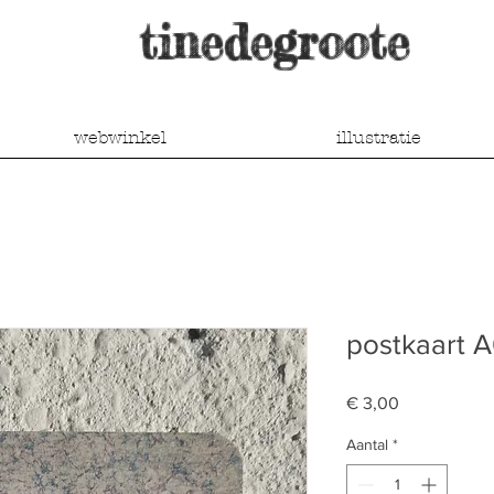
tinedegroote
webwinkel
illustratie
postkaart A
Prijs
€ 3,00
Aantal
*