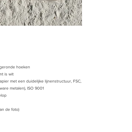
fgeronde hoeken
t is wit
pier met een duidelijke lijnenstructuur, FSC,
 zware metalen), ISO 9001
elop
an de foto)