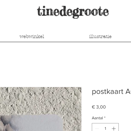
tinedegroote
webwinkel
illustratie
postkaart A
Prijs
€ 3,00
Aantal
*