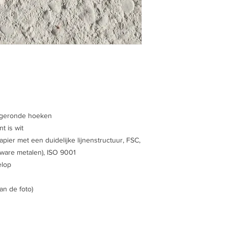
fgeronde hoeken
t is wit
pier met een duidelijke lijnenstructuur, FSC,
 zware metalen), ISO 9001
elop
an de foto)