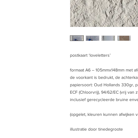
postkaart ‘loveletters’
formaat A6 – 105mmx148mm met a
de voorkant is bedrukt, de achterkan
papiersoort: Oud Hollands 330gr, pa
ECF (Chloorvrij), 94/62/EC (vrij van
inclusief gerecycleerde bruine env
(opgelet, kleuren kunnen afwijken v
illustratie door tinedegroote