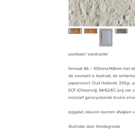
postkaart ‘sandcastle’
formaat A6 – 105mmx148mm met a
de voorkant is bedrukt, de achterkan
papiersoort: Oud Hollands 330gr, pa
ECF (Chloorvrij), 94/62/EC (vrij van
inclusief gerecycleerde bruine env
(opgelet, kleuren kunnen afwijken v
illustratie door tinedegroote