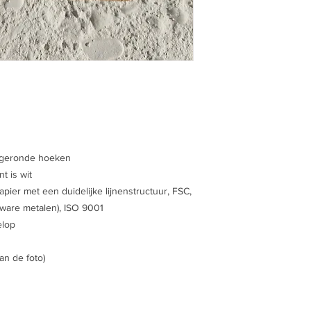
fgeronde hoeken
t is wit
pier met een duidelijke lijnenstructuur, FSC,
 zware metalen), ISO 9001
elop
an de foto)