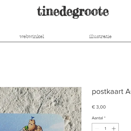
tinedegroote
webwinkel
illustratie
postkaart A
Prijs
€ 3,00
Aantal
*